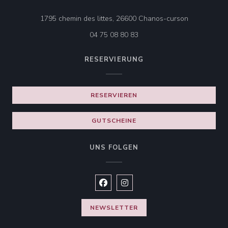
((öffnet ein 
1795 chemin des littes, 26600 Chanos-curson
04 75 08 80 83
RESERVIERUNG
RESERVIEREN
GUTSCHEINE
UNS FOLGEN
Facebook ((öffnet ein neues Fenste
Instagram ((öffnet ein neues 
NEWSLETTER