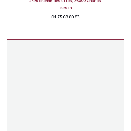
1795 chemin des littes, 26600 Chanos-
((öffnet ein neues Fenster))
curson
04 75 08 80 83