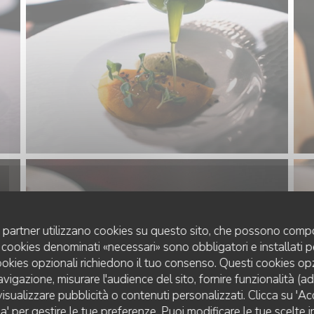
uoi partner utilizzano cookies su questo sito, che possono compo
 I cookies denominati «necessari» sono obbligatori e installati 
cookies opzionali richiedono il tuo consenso. Questi cookies o
avigazione, misurare l'audience del sito, fornire funzionalità (a
isualizzare pubblicità o contenuti personalizzati. Clicca su 'Acce
za' per gestire le tue preferenze. Puoi modificare le tue scelte