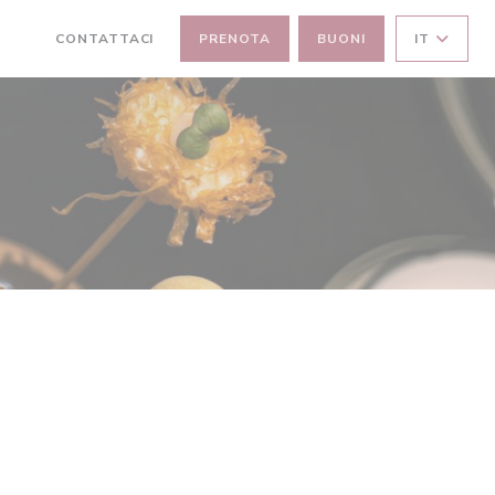
CONTATTACI
PRENOTA
BUONI
IT
((APRE UNA NUOVA FINESTRA))
((APRE UNA NUOVA FINESTRA))