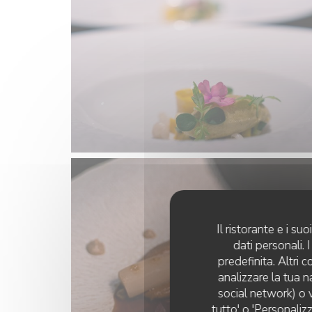
Il ristorante e i s
dati personali.
predefinita. Altri 
analizzare la tua n
social network) o v
tutto' o 'Personaliz