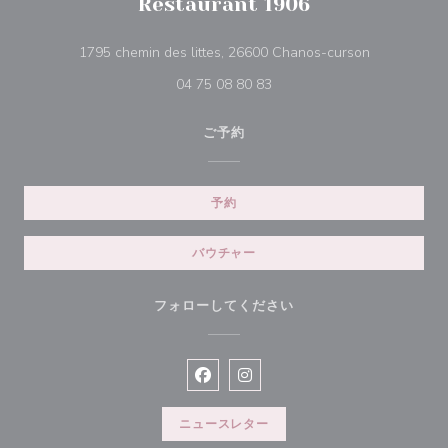
Restaurant 1906
((新しいウ
1795 chemin des littes, 26600 Chanos-curson
04 75 08 80 83
ご予約
予約
バウチャー
フォローしてください
Facebook ((新しいウィンドウで開
Instagram ((新しいウィン
ニュースレター