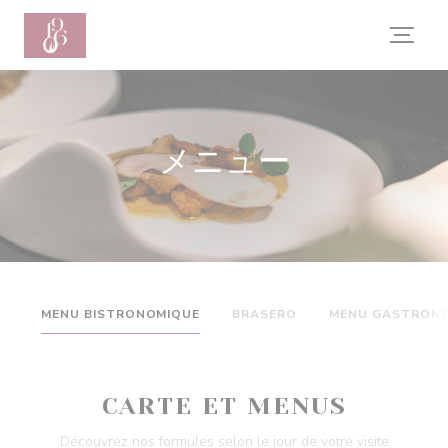
クッキー利用の管理について
メニュー
MENU BISTRONOMIQUE
BRASERO
MENU GASTRON
CARTE ET MENUS
Découvrez nos formules selon le jour de votre visite