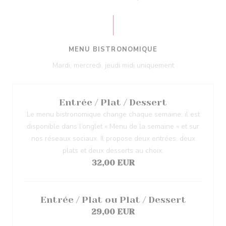
MENU BISTRONOMIQUE
Mardi, mercredi, jeudi midi uniquement
Entrée / Plat / Dessert
Le menu bistronomique change chaque semaine, il est
disponible dans l’onglet « Menu de la semaine » et sur
nos réseaux sociaux. Il propose deux entrées, deux
plats et deux desserts au choix.
32,00 EUR
Entrée / Plat ou Plat / Dessert
29,00 EUR