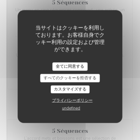
5 Séquences
Un menu en cinq séquences comprend : une entrée, un
poisson, une viande, un pré-dessert et un dessert.
58,00 EUR
当サイトはクッキーを利用し
ております。お客様自身でク
ッキー利用の設定および管理
7 Séquences
ができます。
Un menu en sept séquences comprend : Deux entrées,
un poisson, une viande, le plat signature du chef, un
全てに同意する
pré-dessert et un dessert.
74,00 EUR
すべてのクッキーを拒否する
カスタマイズする
Accords Mets & Boissons
プライバシーポリシー
Jeudi, vendredi, samedi soir uniquement
undefined
5 Séquences
L’accord mets et boissons est une sélection de