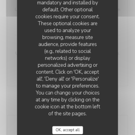
mandatory and installed by
5 Séquences
default. Other optional
Un menu en cinq séquences comprend : une entrée, un
cookies require your consent.
poisson, une viande, un pré-dessert et un dessert.
These optional cookies are
58,00 EUR
used to analyze your
browsing, measure site
audience, provide features
7 Séquences
(e.g., related to social
Un menu en sept séquences comprend : Deux entrées,
networks) or display
un poisson, une viande, le plat signature du chef, un
personalized advertising or
pré-dessert et un dessert.
content. Click on 'OK, accept
74,00 EUR
all', 'Deny all' or 'Personalize'
to manage your preferences.
You can change your choices
Accords Mets & Boissons
at any time by clicking on the
Jeudi, vendredi, samedi soir uniquement
cookie icon at the bottom left
of the site pages.
5 Séquences
OK, accept all
L’accord mets et boissons est une sélection de