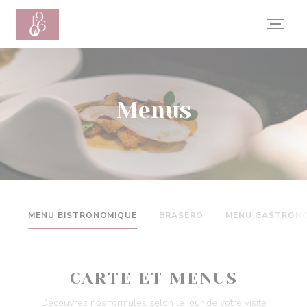
Personalizing your cookie choices
Menus
MENU BISTRONOMIQUE
BRASERO
MENU GASTRON
CARTE ET MENUS
Découvrez nos formules selon le jour de votre visite