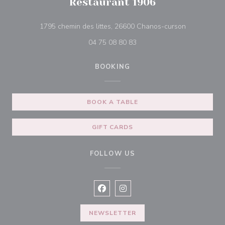
Restaurant 1906
((opens in 
1795 chemin des littes, 26600 Chanos-curson
04 75 08 80 83
BOOKING
BOOK A TABLE
GIFT CARDS
FOLLOW US
Facebook ((opens in a new window
Instagram ((opens in a new w
NEWSLETTER