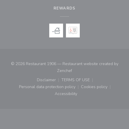
REWARDS
© 2026 Restaurant 1906 — Restaurant website created by
((opens in a new window))
Zenchef
Disclaimer
TERMS OF USE
((opens in a new window))
((opens in a new window))
Personal data protection policy
Cookies policy
((opens in a new window))
((opens in a new
Accessibility
((opens in a new window))