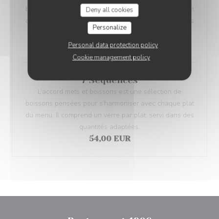
boissons pensées pour s’harmoniser avec chaque plat
Deny all cookies
du menu. Il comprend un verre par plat, servi dans des
Personalize
quantités adaptées.
40,00 EUR
Personal data protection policy
Cookie management policy
7 Séquences
L’accord mets et boissons est une sélection de
boissons pensées pour s’harmoniser avec chaque plat
du menu. Il comprend un verre par plat, servi dans des
quantités adaptées.
54,00 EUR