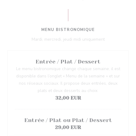
MENU BISTRONOMIQUE
Mardi, mercredi, jeudi midi uniquement
Entrée / Plat / Dessert
Le menu bistronomique change chaque semaine, il est
disponible dans l’onglet « Menu de la semaine » et sur
nos réseaux sociaux. Il propose deux entrées, deux
plats et deux desserts au choix.
32,00 EUR
Entrée / Plat ou Plat / Dessert
29,00 EUR