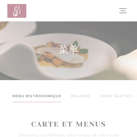
Cookie管理面板
菜单
MENU BISTRONOMIQUE
BRASERO
MENU GASTRON
CARTE ET MENUS
Découvrez nos formules selon le jour de votre visite