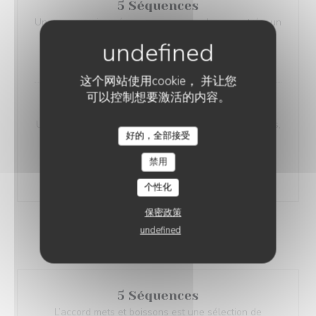
5 Séquences
Un menu en cinq séquences comprend : une entrée, un
poisson, une viande, un pré-dessert et un dessert.
58,00 EUR
这个网站使用cookie， 并让您
可以控制想要激活的内容。
7 Séquences
Un menu en sept séquences comprend : Deux entrées,
好的，全部接受
un poisson, une viande, le plat signature du chef, un
pré-dessert et un dessert.
禁用
74,00 EUR
个性化
保密政策
Accords Mets & Boissons
undefined
Jeudi, vendredi, samedi soir uniquement
5 Séquences
L’accord mets et boissons est une sélection de