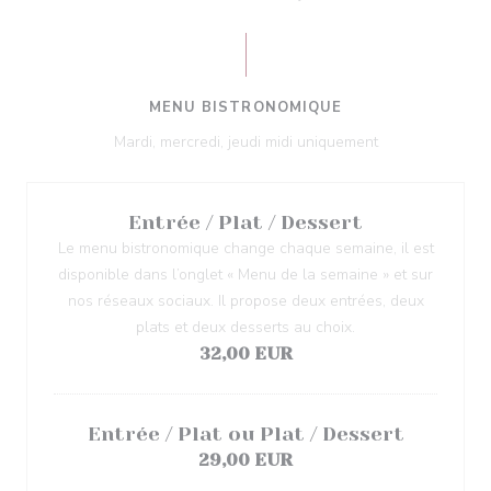
MENU BISTRONOMIQUE
Mardi, mercredi, jeudi midi uniquement
Entrée / Plat / Dessert
Le menu bistronomique change chaque semaine, il est
disponible dans l’onglet « Menu de la semaine » et sur
nos réseaux sociaux. Il propose deux entrées, deux
plats et deux desserts au choix.
32,00 EUR
Entrée / Plat ou Plat / Dessert
29,00 EUR