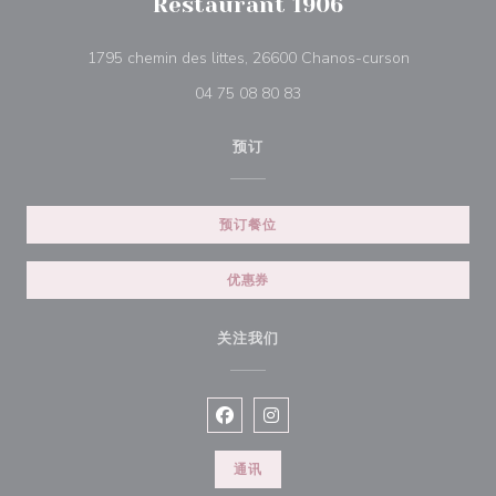
Restaurant 1906
((在新窗口中
1795 chemin des littes, 26600 Chanos-curson
04 75 08 80 83
预订
预订餐位
优惠券
关注我们
Facebook ((在新窗口中打开))
Instagram ((在新窗口中打开))
通讯